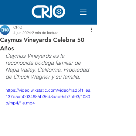
CRIO
4 jun 2024
2 min de lectura
Caymus Vineyards Celebra 50
Años
Caymus Vineyards es la 
reconocida bodega familiar de 
Napa Valley, California. Propiedad 
de Chuck Wagner y su familia.
https://video.wixstatic.com/video/1ad5f1_ea
137b5ab0034685b36d3aab9eb7bf93/1080
p/mp4/file.mp4