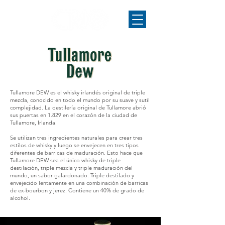
​Tullamore DEW es el whisky irlandés original de triple
mezcla, conocido en todo el mundo por su suave y sutil
complejidad. La destilería original de Tullamore abrió
sus puertas en 1.829 en el corazón de la ciudad de
Tullamore, Irlanda.
Se utilizan tres ingredientes naturales para crear tres
estilos de whisky y luego se envejecen en tres tipos
diferentes de barricas de maduración. Esto hace que
Tullamore DEW sea el único whisky de triple
destilación, triple mezcla y triple maduración del
mundo, un sabor galardonado. Triple destilado y
envejecido lentamente en una combinación de barricas
de ex-bourbon y jerez. Contiene un 40% de grado de
alcohol.