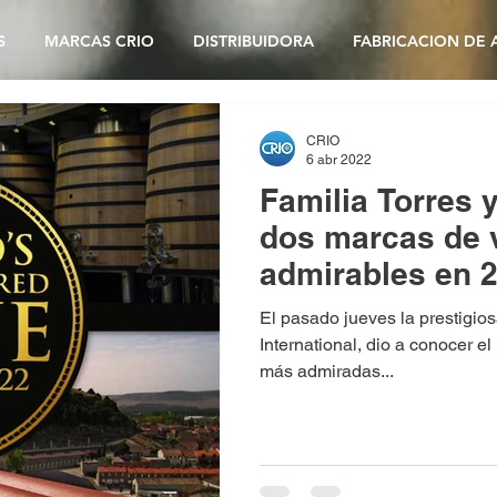
S
MARCAS CRIO
DISTRIBUIDORA
FABRICACION DE 
CRIO
6 abr 2022
Familia Torres 
dos marcas de 
admirables en 2
International
El pasado jueves la prestigios
International, dio a conocer e
más admiradas...